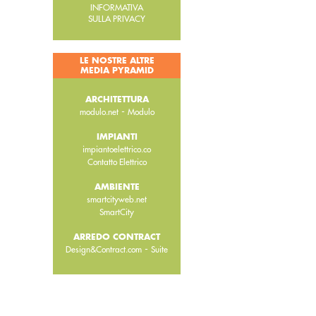
INFORMATIVA
SULLA PRIVACY
LE NOSTRE ALTRE
MEDIA PYRAMID
ARCHITETTURA
-
modulo.net
Modulo
IMPIANTI
impiantoelettrico.co
Contatto Elettrico
AMBIENTE
smartcityweb.net
SmartCity
ARREDO CONTRACT
-
Design&Contract.com
Suite